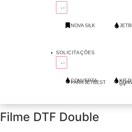
NOVA SILK
JETB
SOLICITAÇÕES
CONVERTA
KIT 
PARA JETBEST
CON
UV
Filme DTF Double