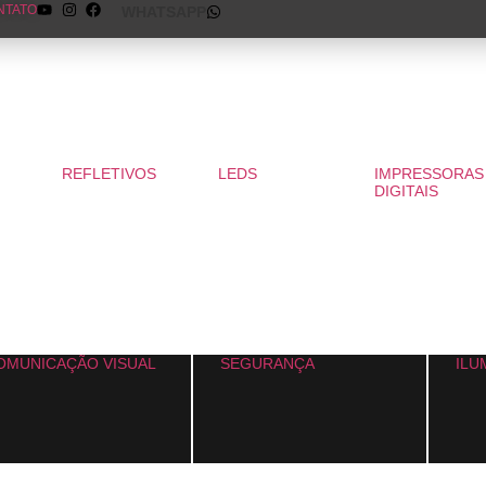
NTATO
WHATSAPP
REFLETIVOS
LEDS
IMPRESSORAS
DIGITAIS
OMUNICAÇÃO VISUAL
SEGURANÇA
ILU