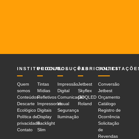
INSTITUCIONAL
PRODUTOS
SOLUÇÕES
FABRICANTES
SOLICITAÇÕE
Quem
Tintas
Impressão
Jetbest
Conversão
somos
Mídias
Digital
Skyflex
Jetbest
Conteúdos
Refletivos
Comunicação
GOQLED
Orçamento
Descarte
Impressoras
Visual
Roland
Catálogo
Ecológico
Digitais
Segurança
Registro de
Política de
Display
Iluminação
Ocorrência
privacidade
Backlight
Solicitação
Contato
Slim
de
Revendas