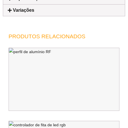
Variações
PRODUTOS RELACIONADOS
P
A
R
Q
p
C