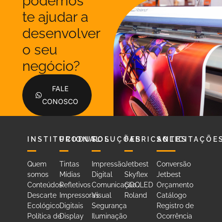
podemos
te ajudar a
desenvolver
o seu
negócio?
FALE
CONOSCO
INSTITUCIONAL
PRODUTOS
SOLUÇÕES
FABRICANTES
SOLICITAÇÕE
Quem
Tintas
Impressão
Jetbest
Conversão
somos
Mídias
Digital
Skyflex
Jetbest
Conteúdos
Refletivos
Comunicação
GOQLED
Orçamento
Descarte
Impressoras
Visual
Roland
Catálogo
Ecológico
Digitais
Segurança
Registro de
Política de
Display
Iluminação
Ocorrência