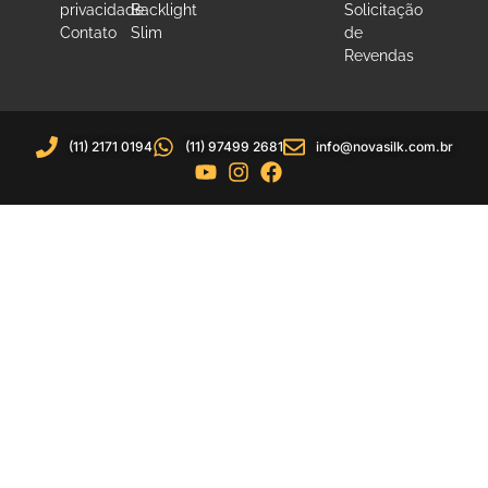
privacidade
Backlight
Solicitação
Contato
Slim
de
Revendas
(11) 2171 0194
(11) 97499 2681
info@novasilk.com.br